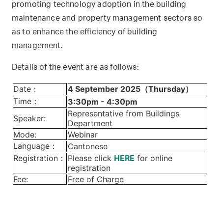
promoting technology adoption in the building
maintenance and property management sectors so
as to enhance the efficiency of building
management.
Details of the event are as follows:
Date：
4 September 2025（Thursday）
Time：
3:30pm - 4:30pm
Representative from Buildings
Speaker:
Department
Mode:
Webinar
Language：
Cantonese
Registration：
Please click
for online
HERE
registration
Fee:
Free of Charge