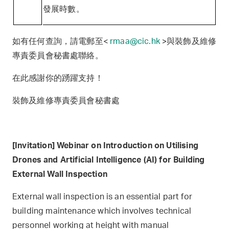
發展時數。
如有任何查詢，請電郵至<
rmaa@cic.hk
>與裝飾及維修
專責委員會秘書處聯絡。
在此感謝你的踴躍支持！
裝飾及維修專責委員會秘書處
[Invitation] Webinar on Introduction on Utilising
Drones and Artificial Intelligence (AI) for Building
External Wall Inspection
External wall inspection is an essential part for
building maintenance which involves technical
personnel working at height with manual