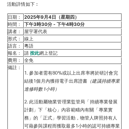
活動詳情如下︰
日期：
2025年9月4日（星期四）
時間：
下午3時30分 - 下午4時30分
講者：
屋宇署代表
形式：
線上
語言：
粵語
報名：
請
網上登記
按此
費用：
全免
備註：
1. 參加者需有80%或以上出席率將於研討會完
結後1個月內獲得電子出席證書
（建議持續專業
進修時數1小時）
2. 此活動屬物業管理業監管局「持續專業發展
計劃」下「核心」內容範疇內有關「專業實
務」的「正式」學習活動，物管人牌照持有人
可藉參與課程而獲取最多1小時的認可持續專業