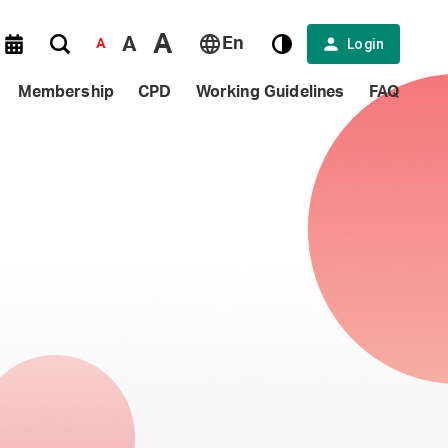
A
A
En
Login
A
Membership
CPD
Working Guidelines
FAQ