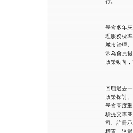
行。
學會多年來
理服務標準
城市治理、
常為會員提
政策動向，
回顧過去一
政策探討、
學會高度重
驗提交專業
司、註冊承
權責，透過