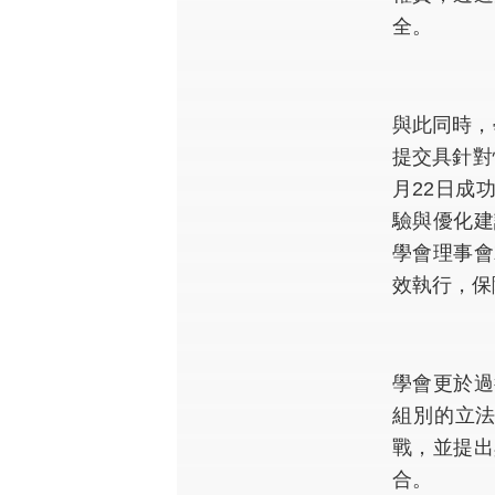
全。
與此同時，
提交具針對
月22日成
驗與優化建
學會理事會
效執行，保
學會更於過
組別的立
戰，並提出
合。