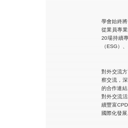
學會始終將
從業員專業
20場持續
（ESG）
對外交流方
察交流，深
的合作連結
對外交流活
續豐富CP
國際化發展